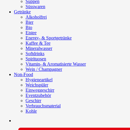
Suppen
Süsswaren
Getränke
Alkoholfrei
Bier
Bio
Eistee
Energy- & Sportgetränke
Kaffee & Tee
Mineralwasser
Softdrinks
Spirituosen
Vitamin- & Aromatisierte Wasser
Wein / Champagner
Non-Food
Hygieneartikel
Weichspüler
Einweggeschirr
Eventzubehör
Geschirr
Verbrauchsmaterial
Kohle