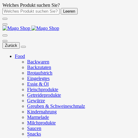
Welches Produkt suchen Sie?
Leeren
Zurück
Food
Backwaren
Backzutaten
Brotaufstrich
Eingelegtes
Essig & Öl
Fleischprodukte
Getreideprodukte
Gewürze
Greuben & Schweineschmalz
Kindernahrung
Marmelade
Milchprodukte
Saucen
Snacks