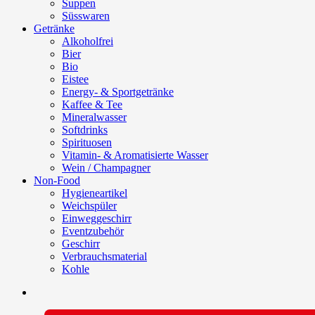
Suppen
Süsswaren
Getränke
Alkoholfrei
Bier
Bio
Eistee
Energy- & Sportgetränke
Kaffee & Tee
Mineralwasser
Softdrinks
Spirituosen
Vitamin- & Aromatisierte Wasser
Wein / Champagner
Non-Food
Hygieneartikel
Weichspüler
Einweggeschirr
Eventzubehör
Geschirr
Verbrauchsmaterial
Kohle