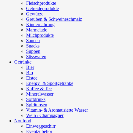
Fleischprodukte
Getreideprodukte
Gewürze
Greuben & Schweineschmalz
Kindernahrung
Marmelade
Milchprodukte
Saucen
Snacks
Suppen
Süsswaren
Getränke
Bier
Bio
Eistee
Energy- & Sportgetränke
Kaffee & Tee
Mineralwasser
Softdrinks
Spirituosen
Vitamin- & Aromatisierte Wasser
Wein / Champagner
Nonfood
Einweggeschirr
Eventzubehör