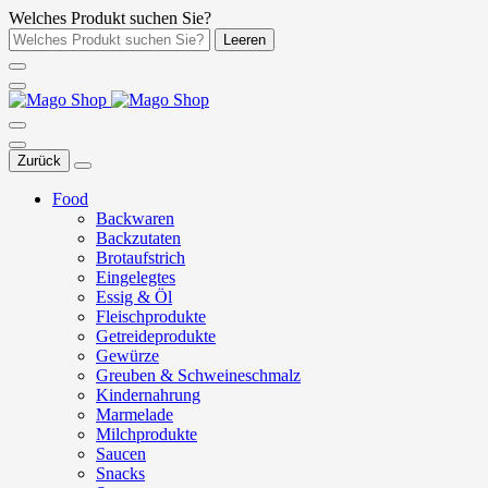
Welches Produkt suchen Sie?
Leeren
Zurück
Food
Backwaren
Backzutaten
Brotaufstrich
Eingelegtes
Essig & Öl
Fleischprodukte
Getreideprodukte
Gewürze
Greuben & Schweineschmalz
Kindernahrung
Marmelade
Milchprodukte
Saucen
Snacks