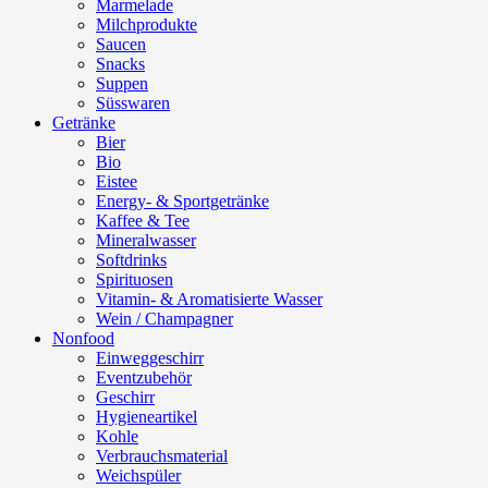
Marmelade
Milchprodukte
Saucen
Snacks
Suppen
Süsswaren
Getränke
Bier
Bio
Eistee
Energy- & Sportgetränke
Kaffee & Tee
Mineralwasser
Softdrinks
Spirituosen
Vitamin- & Aromatisierte Wasser
Wein / Champagner
Nonfood
Einweggeschirr
Eventzubehör
Geschirr
Hygieneartikel
Kohle
Verbrauchsmaterial
Weichspüler