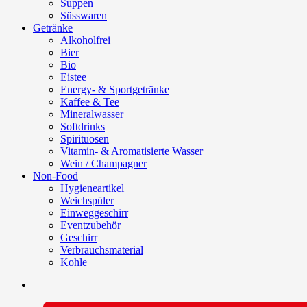
Suppen
Süsswaren
Getränke
Alkoholfrei
Bier
Bio
Eistee
Energy- & Sportgetränke
Kaffee & Tee
Mineralwasser
Softdrinks
Spirituosen
Vitamin- & Aromatisierte Wasser
Wein / Champagner
Non-Food
Hygieneartikel
Weichspüler
Einweggeschirr
Eventzubehör
Geschirr
Verbrauchsmaterial
Kohle