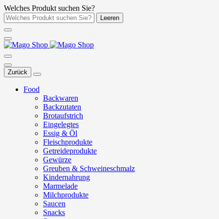
Welches Produkt suchen Sie?
Leeren
Zurück
Food
Backwaren
Backzutaten
Brotaufstrich
Eingelegtes
Essig & Öl
Fleischprodukte
Getreideprodukte
Gewürze
Greuben & Schweineschmalz
Kindernahrung
Marmelade
Milchprodukte
Saucen
Snacks