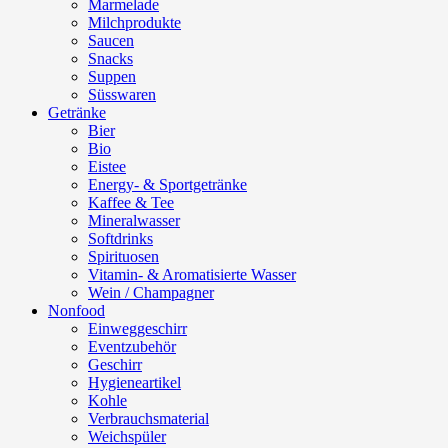
Marmelade
Milchprodukte
Saucen
Snacks
Suppen
Süsswaren
Getränke
Bier
Bio
Eistee
Energy- & Sportgetränke
Kaffee & Tee
Mineralwasser
Softdrinks
Spirituosen
Vitamin- & Aromatisierte Wasser
Wein / Champagner
Nonfood
Einweggeschirr
Eventzubehör
Geschirr
Hygieneartikel
Kohle
Verbrauchsmaterial
Weichspüler