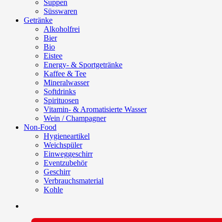
Suppen
Süsswaren
Getränke
Alkoholfrei
Bier
Bio
Eistee
Energy- & Sportgetränke
Kaffee & Tee
Mineralwasser
Softdrinks
Spirituosen
Vitamin- & Aromatisierte Wasser
Wein / Champagner
Non-Food
Hygieneartikel
Weichspüler
Einweggeschirr
Eventzubehör
Geschirr
Verbrauchsmaterial
Kohle