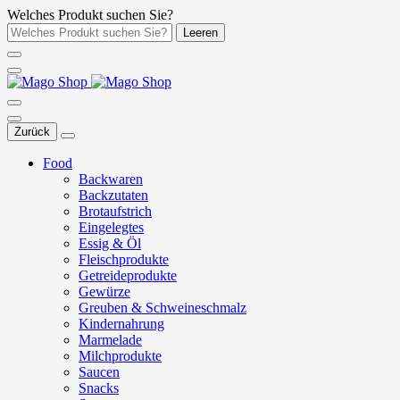
Welches Produkt suchen Sie?
Leeren
Zurück
Food
Backwaren
Backzutaten
Brotaufstrich
Eingelegtes
Essig & Öl
Fleischprodukte
Getreideprodukte
Gewürze
Greuben & Schweineschmalz
Kindernahrung
Marmelade
Milchprodukte
Saucen
Snacks