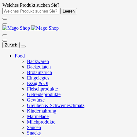
Welches Produkt suchen Sie?
Leeren
Zurück
Food
Backwaren
Backzutaten
Brotaufstrich
Eingelegtes
Essig & Öl
Fleischprodukte
Getreideprodukte
Gewürze
Greuben & Schweineschmalz
Kindernahrung
Marmelade
Milchprodukte
Saucen
Snacks