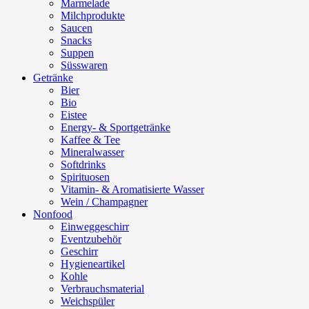
Marmelade
Milchprodukte
Saucen
Snacks
Suppen
Süsswaren
Getränke
Bier
Bio
Eistee
Energy- & Sportgetränke
Kaffee & Tee
Mineralwasser
Softdrinks
Spirituosen
Vitamin- & Aromatisierte Wasser
Wein / Champagner
Nonfood
Einweggeschirr
Eventzubehör
Geschirr
Hygieneartikel
Kohle
Verbrauchsmaterial
Weichspüler