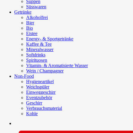
Suppen
Süsswaren
Getränke
Alkoholfrei
Bier
Bio
Eistee
Energy- & Sportgetränke
Kaffee & Tee
Mineralwasser
Softdrinks
Spirituosen
Vitamin- & Aromatisierte Wasser
Wein / Champagner
Non-Food
Hygieneartikel
Weichspüler
Einweggeschirr
Eventzubehör
Geschirr
Verbrauchsmaterial
Kohle