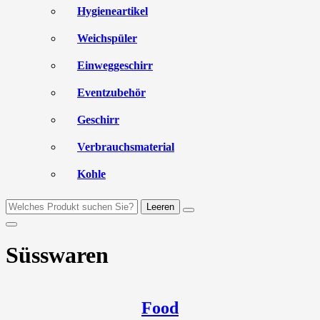
Hygieneartikel
Weichspüler
Einweggeschirr
Eventzubehör
Geschirr
Verbrauchsmaterial
Kohle
Leeren
Süsswaren
Food