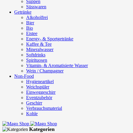
Suppen
Süsswaren
Getränke
Alkoholfrei
Bier
Bio
Eistee
Energy- & Sportgetränke
Kaffee & Tee
Mineralwasser
Softdrinks
Spirituosen
Vitamin- & Aromatisierte Wasser
Wein / Champagner
Non-Food
Hygieneartikel
Weichspüler
Einweggeschirr
Eventzubehör
Geschirr
Verbrauchsmaterial
Kohle
Kategorien