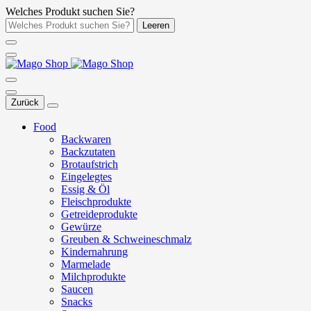
Welches Produkt suchen Sie?
Leeren
Zurück
Food
Backwaren
Backzutaten
Brotaufstrich
Eingelegtes
Essig & Öl
Fleischprodukte
Getreideprodukte
Gewürze
Greuben & Schweineschmalz
Kindernahrung
Marmelade
Milchprodukte
Saucen
Snacks