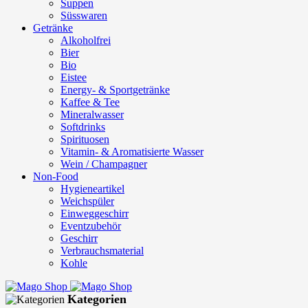
Suppen
Süsswaren
Getränke
Alkoholfrei
Bier
Bio
Eistee
Energy- & Sportgetränke
Kaffee & Tee
Mineralwasser
Softdrinks
Spirituosen
Vitamin- & Aromatisierte Wasser
Wein / Champagner
Non-Food
Hygieneartikel
Weichspüler
Einweggeschirr
Eventzubehör
Geschirr
Verbrauchsmaterial
Kohle
Kategorien