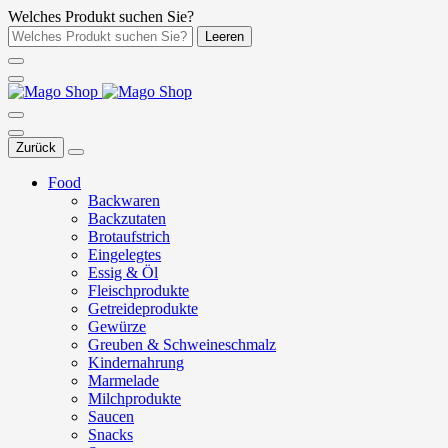
Welches Produkt suchen Sie?
Leeren
Zurück
Food
Backwaren
Backzutaten
Brotaufstrich
Eingelegtes
Essig & Öl
Fleischprodukte
Getreideprodukte
Gewürze
Greuben & Schweineschmalz
Kindernahrung
Marmelade
Milchprodukte
Saucen
Snacks