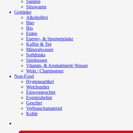
Suppen
Süsswaren
Getränke
Alkoholfrei
Bier
Bio
Eistee
Energy- & Sportgetränke
Kaffee & Tee
Mineralwasser
Softdrinks
Spirituosen
Vitamin- & Aromatisierte Wasser
Wein / Champagner
Non-Food
Hygieneartikel
Weichspüler
Einweggeschirr
Eventzubehör
Geschirr
Verbrauchsmaterial
Kohle