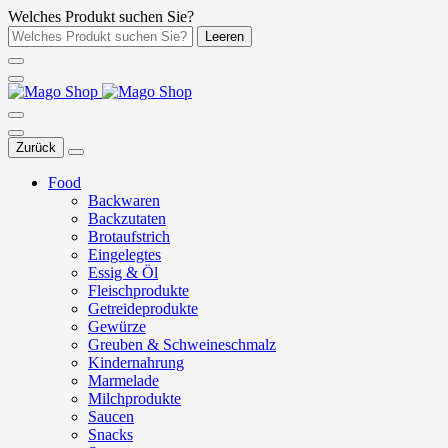
Welches Produkt suchen Sie?
Leeren
Zurück
Food
Backwaren
Backzutaten
Brotaufstrich
Eingelegtes
Essig & Öl
Fleischprodukte
Getreideprodukte
Gewürze
Greuben & Schweineschmalz
Kindernahrung
Marmelade
Milchprodukte
Saucen
Snacks