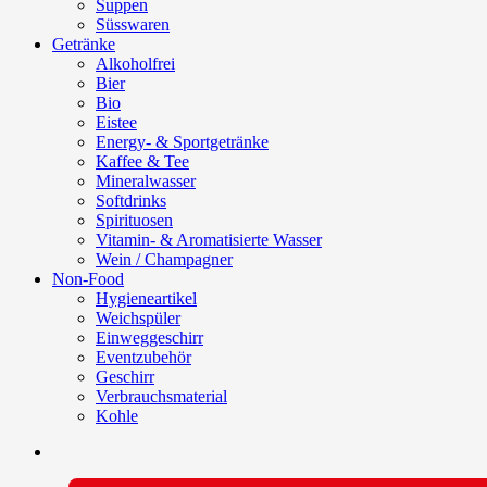
Suppen
Süsswaren
Getränke
Alkoholfrei
Bier
Bio
Eistee
Energy- & Sportgetränke
Kaffee & Tee
Mineralwasser
Softdrinks
Spirituosen
Vitamin- & Aromatisierte Wasser
Wein / Champagner
Non-Food
Hygieneartikel
Weichspüler
Einweggeschirr
Eventzubehör
Geschirr
Verbrauchsmaterial
Kohle