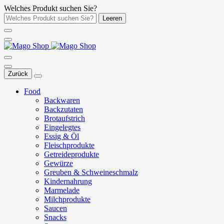
Welches Produkt suchen Sie?
Leeren
Zurück
Food
Backwaren
Backzutaten
Brotaufstrich
Eingelegtes
Essig & Öl
Fleischprodukte
Getreideprodukte
Gewürze
Greuben & Schweineschmalz
Kindernahrung
Marmelade
Milchprodukte
Saucen
Snacks