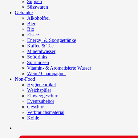
Suppen
Süsswaren
Getränke
Alkoholfrei
Bier
Bio
Eistee
Energy- & Sportgetränke
Kaffee & Tee
Mineralwasser
Softdrinks
Spirituosen
Vitamin- & Aromatisierte Wasser
Wein / Champagner
Non-Food
Hygieneartikel
Weichspüler
Einweggeschirr
Eventzubehör
Geschirr
Verbrauchsmaterial
Kohle