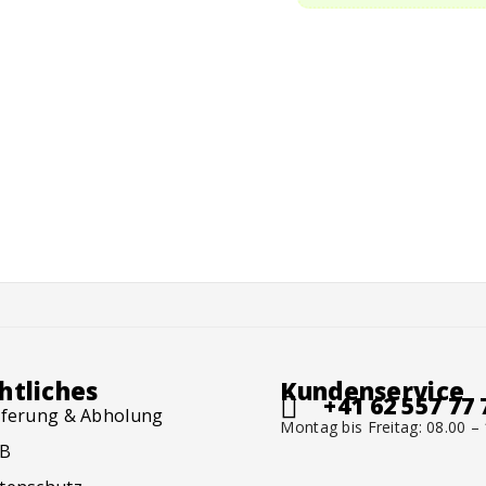
htliches
Kundenservice
+41 62 557 77 
eferung & Abholung
Montag bis Freitag: 08.00 –
B