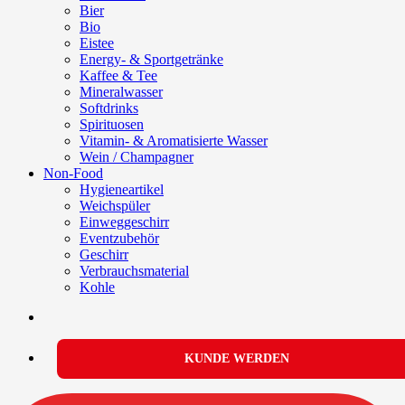
Bier
Bio
Eistee
Energy- & Sportgetränke
Kaffee & Tee
Mineralwasser
Softdrinks
Spirituosen
Vitamin- & Aromatisierte Wasser
Wein / Champagner
Non-Food
Hygieneartikel
Weichspüler
Einweggeschirr
Eventzubehör
Geschirr
Verbrauchsmaterial
Kohle
KUNDE WERDEN