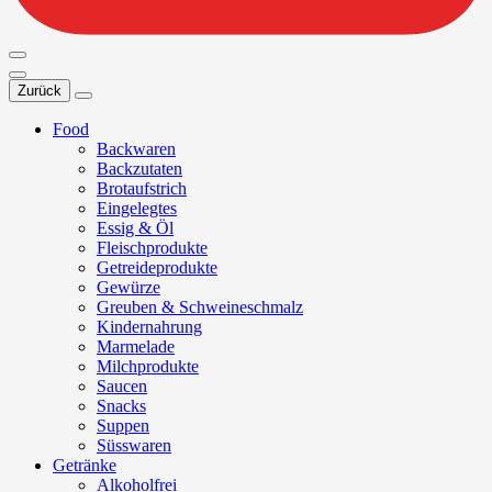
Zurück
Food
Backwaren
Backzutaten
Brotaufstrich
Eingelegtes
Essig & Öl
Fleischprodukte
Getreideprodukte
Gewürze
Greuben & Schweineschmalz
Kindernahrung
Marmelade
Milchprodukte
Saucen
Snacks
Suppen
Süsswaren
Getränke
Alkoholfrei