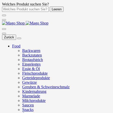
Welches Produkt suchen Sie?
Leeren
Zurück
Food
Backwaren
Backzutaten
Brotaufstrich
Eingelegtes
Essig & Öl
Fleischprodukte
Getreideprodukte
Gewürze
Greuben & Schweineschmalz
Kindernahrung
Marmelade
Milchprodukte
Saucen
Snacks