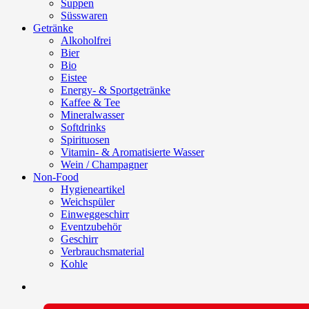
Suppen
Süsswaren
Getränke
Alkoholfrei
Bier
Bio
Eistee
Energy- & Sportgetränke
Kaffee & Tee
Mineralwasser
Softdrinks
Spirituosen
Vitamin- & Aromatisierte Wasser
Wein / Champagner
Non-Food
Hygieneartikel
Weichspüler
Einweggeschirr
Eventzubehör
Geschirr
Verbrauchsmaterial
Kohle