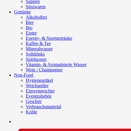
Suppen
Süsswaren
Getränke
Alkoholfrei
Bier
Bio
Eistee
Energy- & Sportgetränke
Kaffee & Tee
Mineralwasser
Softdrinks
Spirituosen
Vitamin- & Aromatisierte Wasser
Wein / Champagner
Non-Food
Hygieneartikel
Weichspüler
Einweggeschirr
Eventzubehör
Geschirr
Verbrauchsmaterial
Kohle