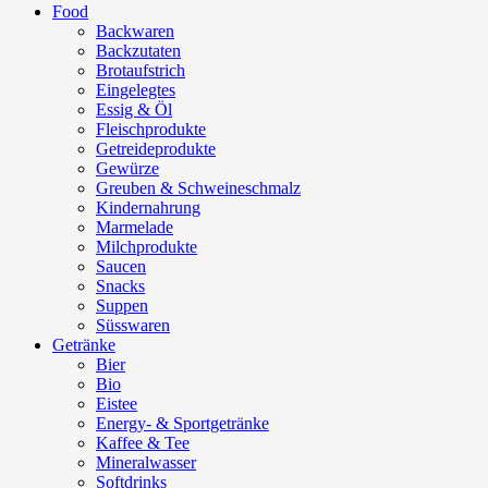
Food
Backwaren
Backzutaten
Brotaufstrich
Eingelegtes
Essig & Öl
Fleischprodukte
Getreideprodukte
Gewürze
Greuben & Schweineschmalz
Kindernahrung
Marmelade
Milchprodukte
Saucen
Snacks
Suppen
Süsswaren
Getränke
Bier
Bio
Eistee
Energy- & Sportgetränke
Kaffee & Tee
Mineralwasser
Softdrinks