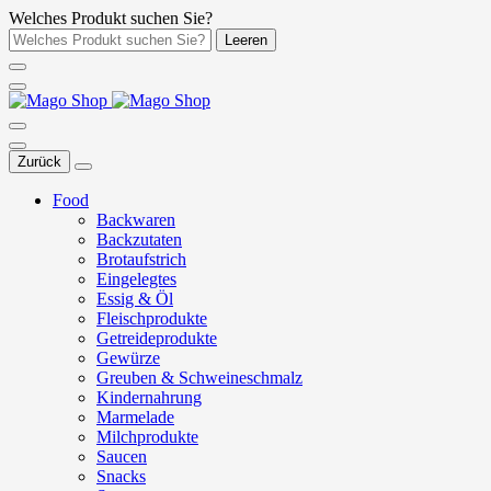
Welches Produkt suchen Sie?
Leeren
Zurück
Food
Backwaren
Backzutaten
Brotaufstrich
Eingelegtes
Essig & Öl
Fleischprodukte
Getreideprodukte
Gewürze
Greuben & Schweineschmalz
Kindernahrung
Marmelade
Milchprodukte
Saucen
Snacks